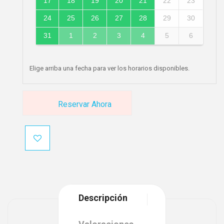
17
18
19
20
21
22
23
24
25
26
27
28
29
30
31
1
2
3
4
5
6
Elige arriba una fecha para ver los horarios disponibles.
Reservar Ahora
Descripción