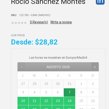
Rocio Sánchez Montes
SKU:
123.783 - ICAM (MADRID)
0
Review(s)
Write a review
OUR PRICE
Desde:
$28,82
Las horas se muestran en
Europe/Madrid
AGOSTO
2026
L
M
X
J
V
S
D
27
28
29
30
31
1
2
3
4
5
6
7
8
9
10
11
12
13
14
15
16