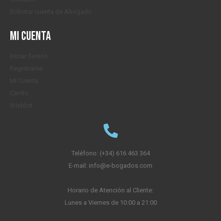
Solicitar cuenta de Abogado
Mi cuenta
Iniciar Sesión
Registrarse
Mi Cuenta
Carrito
Wishlist
Teléfono: (+34) 616 463 364
E-mail: info@e-bogados.com
Horario de Atención al Cliente:
Lunes a Viernes de 10:00 a 21:00