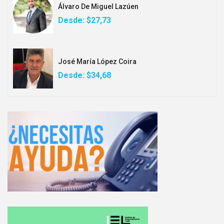
Álvaro De Miguel Lazúen
Desde:
$27,73
José María López Coira
Desde:
$34,68