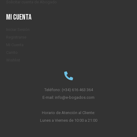
Solicitar cuenta de Abogado
Mi cuenta
Iniciar Sesión
Registrarse
Mi Cuenta
Carrito
Wishlist
Teléfono: (+34) 616 463 364
E-mail: info@e-bogados.com
Horario de Atención al Cliente:
Lunes a Viernes de 10:00 a 21:00