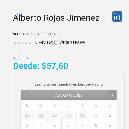
Alberto Rojas Jimenez
SKU:
13.468 - ICAS (SEVILLA)
0
Review(s)
Write a review
OUR PRICE
Desde:
$57,60
Las horas se muestran en
Europe/Madrid
AGOSTO
2026
L
M
X
J
V
S
D
27
28
29
30
31
1
2
3
4
5
6
7
8
9