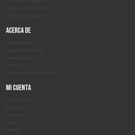
Política de Privacidad
Términos y Condiciones
Políticas del Abogado
Acerca de
Quienes Somos
Preguntas Frecuentes
Prensa y Medios
Contacto
Solicitar cuenta de Abogado
Mi cuenta
Iniciar Sesión
Registrarse
Mi Cuenta
Carrito
Wishlist