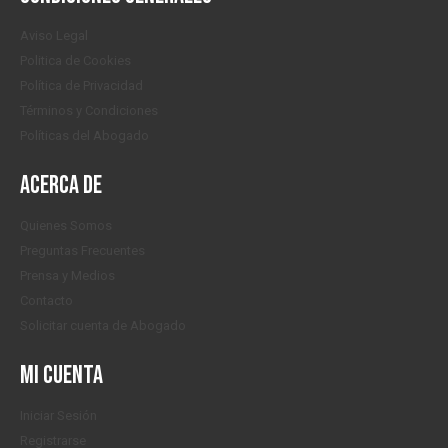
Aviso Legal
Politica de Cookies
Política de Privacidad
Términos y Condiciones
Políticas del Abogado
Acerca de
Quienes Somos
Preguntas Frecuentes
Prensa y Medios
Contacto
Solicitar cuenta de Abogado
Mi cuenta
Iniciar Sesión
Registrarse