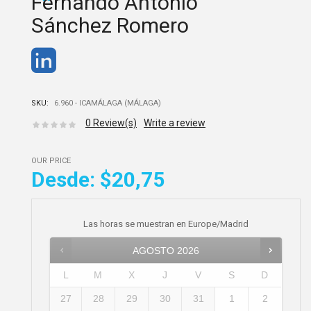
Fernando Antonio
Sánchez Romero
SKU:
6.960 - ICAMÁLAGA (MÁLAGA)
0
Review(s)
Write a review
OUR PRICE
Desde:
$20,75
Las horas se muestran en
Europe/Madrid
AGOSTO
2026
L
M
X
J
V
S
D
27
28
29
30
31
1
2