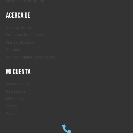
Políticas del Abogado
Acerca de
Quienes Somos
Preguntas Frecuentes
Prensa y Medios
Contacto
Solicitar cuenta de Abogado
Mi cuenta
Iniciar Sesión
Registrarse
Mi Cuenta
Carrito
Wishlist