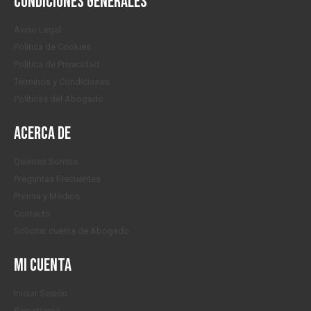
Condiciones generales
Aviso Legal
Politica de Cookies
Política de Privacidad
Términos y Condiciones
Políticas del Abogado
Acerca de
Quienes Somos
Preguntas Frecuentes
Prensa y Medios
Contacto
Solicitar cuenta de Abogado
Mi cuenta
Iniciar Sesión
Registrarse