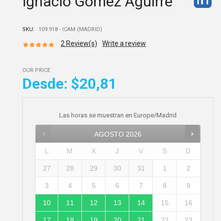
Ignacio Gómez Aguirre
SKU:
109.918 - ICAM (MADRID)
2
Review(s)
Write a review
OUR PRICE
Desde:
$20,81
Las horas se muestran en
Europe/Madrid
AGOSTO
2026
L
M
X
J
V
S
D
27
28
29
30
31
1
2
3
4
5
6
7
8
9
10
11
12
13
14
15
16
17
18
19
20
21
22
23