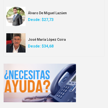
Álvaro De Miguel Lazúen
Desde:
$27,73
José María López Coira
Desde:
$34,68