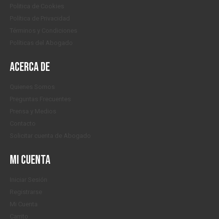
Politica de Cookies
Política de Privacidad
Términos y Condiciones
Políticas del Abogado
Acerca de
Quienes Somos
Preguntas Frecuentes
Prensa y Medios
Contacto
Solicitar cuenta de Abogado
Mi cuenta
Iniciar Sesión
Registrarse
Mi Cuenta
Carrito