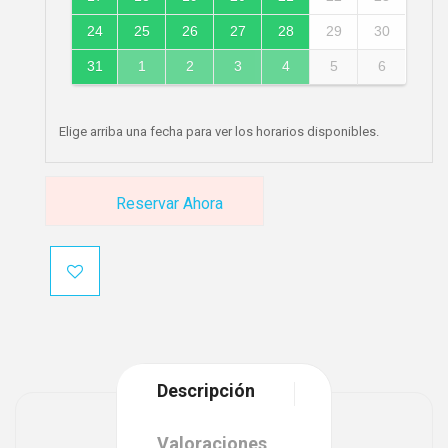
24
25
26
27
28
29
30
31
1
2
3
4
5
6
Elige arriba una fecha para ver los horarios disponibles.
Reservar Ahora
Descripción
Valoraciones