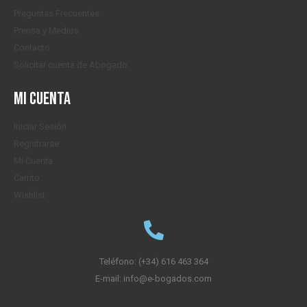
Preguntas Frecuentes
Prensa y Medios
Contacto
Solicitar cuenta de Abogado
Mi cuenta
Iniciar Sesión
Registrarse
Mi Cuenta
Carrito
Wishlist
Teléfono: (+34) 616 463 364
E-mail: info@e-bogados.com